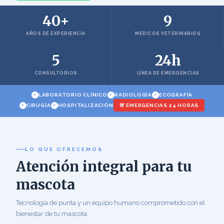
40+
9
AÑOS DE EXPERIENCIA
MÉDICOS VETERINARIOS
5
24h
CONSULTORIOS
LÍNEA DE EMERGENCIAS
LABORATORIO CLÍNICO
RADIOLOGÍA
ECOGRAFÍA
CIRUGÍA
HOSPITALIZACIÓN
🚨 EMERGENCIAS 24 HORAS
LO QUE OFRECEMOS
Atención integral para tu
mascota
Tecnología de punta y un equipo humano comprometido con el
bienestar de tu mascota.