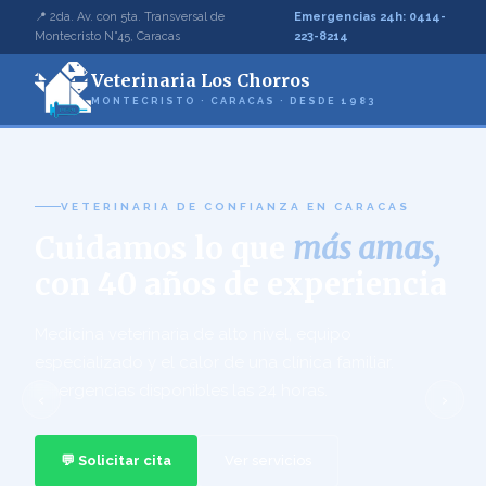
📍 2da. Av. con 5ta. Transversal de
Emergencias 24h: 0414-
Montecristo N°45, Caracas
223-8214
Veterinaria Los Chorros
MONTECRISTO · CARACAS · DESDE 1983
VETERINARIA DE CONFIANZA EN CARACAS
Cuidamos lo que
más amas,
con 40 años de experiencia
Medicina veterinaria de alto nivel, equipo
especializado y el calor de una clínica familiar.
Emergencias disponibles las 24 horas.
‹
›
💬 Solicitar cita
Ver servicios