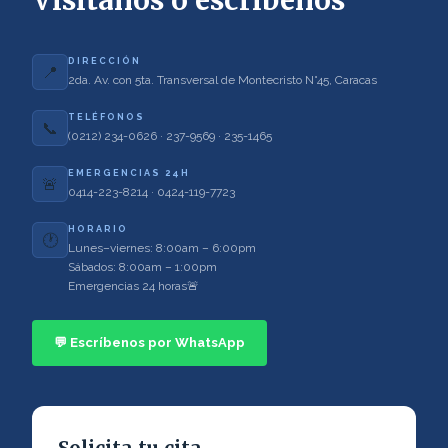
Visítanos o escríbenos
DIRECCIÓN
📍
2da. Av. con 5ta. Transversal de Montecristo N°45, Caracas
TELÉFONOS
📞
(0212) 234-0626 · 237-9569 · 235-1465
EMERGENCIAS 24H
🚨
0414-223-8214 · 0424-119-7723
HORARIO
🕐
Lunes–viernes: 8:00am – 6:00pm
Sábados: 8:00am – 1:00pm
Emergencias 24 horas🚨
💬 Escríbenos por WhatsApp